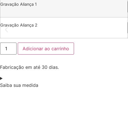
Gravação Aliança 1
Gravação Aliança 2
Alianças
Adicionar ao carrinho
de
Casamento
Quadrada
Friso
Fabricação em até 30 dias.
Ouro
18k
quantidade
Saiba sua medida