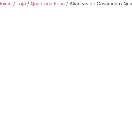
Ir
Início
/
Loja
/
Quadrada Friso
/ Alianças de Casamento Qua
para
o
conteúdo