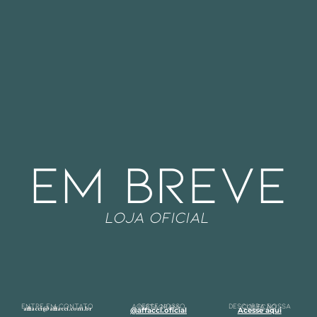
EM BREVE
LOJA OFICIAL
ENTRE EM CONTATO
acesse nosso instagram
descubra nossa coleção
affacci@affacci.com.br
@affacci.oficial
Acesse aqui