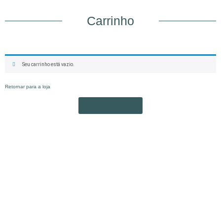
Carrinho
Seu carrinho está vazio.
Retornar para a loja
Finalizar compra